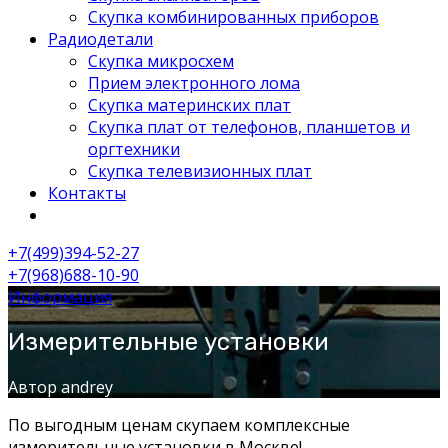
Скупка комбинированных приборов
Радиодетали
Скупка микросхем
Прием электронного лома
Скупка материнских плат
Скупка плат от телефонов, планшетов и
оргтехники
Скупка телевизионных плат
Контакты
+7(499)394-52-27
+7(968)688-10-90
Информация
Измерительные установки
Автор andrey
По выгодным ценам скупаем комплексные
измерительные установки в Москве!