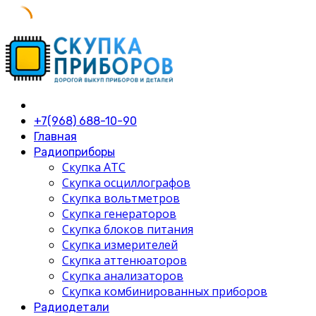
Skip
to
content
+7(968) 688-10-90
Главная
Радиоприборы
Скупка АТС
Скупка осциллографов
Скупка вольтметров
Скупка генераторов
Скупка блоков питания
Скупка измерителей
Скупка аттенюаторов
Скупка анализаторов
Скупка комбинированных приборов
Радиодетали