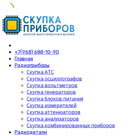
Skip
to
content
+7(968) 688-10-90
Главная
Радиоприборы
Скупка АТС
Скупка осциллографов
Скупка вольтметров
Скупка генераторов
Скупка блоков питания
Скупка измерителей
Скупка аттенюаторов
Скупка анализаторов
Скупка комбинированных приборов
Радиодетали