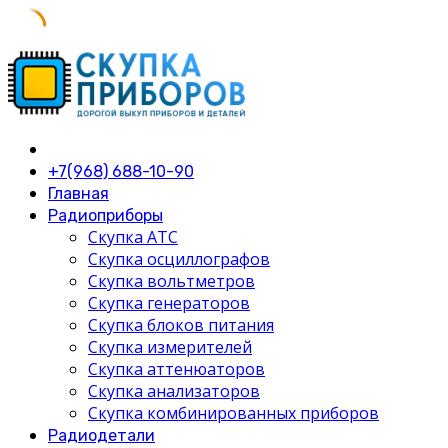
Skip
to
content
+7(968) 688-10-90
Главная
Радиоприборы
Скупка АТС
Скупка осциллографов
Скупка вольтметров
Скупка генераторов
Скупка блоков питания
Скупка измерителей
Скупка аттенюаторов
Скупка анализаторов
Скупка комбинированных приборов
Радиодетали